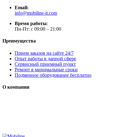
Email:
info@mobiline-it.com
Время работы
:
Пн-Пт: с 09:00 – 21:00
Преимущества
Прием заказов на сайте 24/7
Опыт работы в данной сфере
Сервисный приемный пункт
Ремонт в минимальные сроки
Подменное оборудование бесплатно
О компании
Мы специализируется на проектировании, продаже и
монтаже систем безопасности (охранная сигнализация,
контроль доступа и цифровое видеонаблюдение)
Сайт носит сугубо информационный характер и не является
публичной офертой, определяемой Статьей 437 (2) ГК РФ