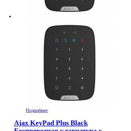
Подробнее
Ajax KeyPad Plus Black
Беспроводная клавиатура с