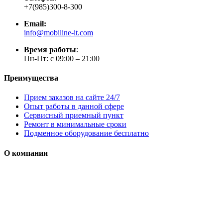
+7(985)300-8-300
Email:
info@mobiline-it.com
Время работы
:
Пн-Пт: с 09:00 – 21:00
Преимущества
Прием заказов на сайте 24/7
Опыт работы в данной сфере
Сервисный приемный пункт
Ремонт в минимальные сроки
Подменное оборудование бесплатно
О компании
Мы специализируется на проектировании, продаже и
монтаже систем безопасности (охранная сигнализация,
контроль доступа и цифровое видеонаблюдение)
Сайт носит сугубо информационный характер и не является
публичной офертой, определяемой Статьей 437 (2) ГК РФ