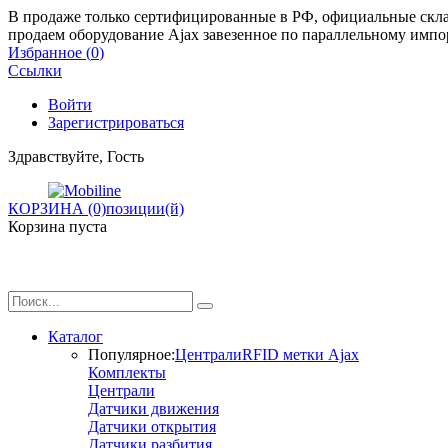
В продаже только сертифицированные в РФ, официальные склад
продаем оборудование Ajax завезенное по параллельному импо
Избранное (
0
)
Ссылки
Войти
Зарегистрироваться
Здравствуйте, Гость
КОРЗИНА (0)
позиции(й)
Корзина пуста
Каталог
Популярное:
Централи
RFID метки Ajax
Комплекты
Централи
Датчики движения
Датчики открытия
Датчики разбития