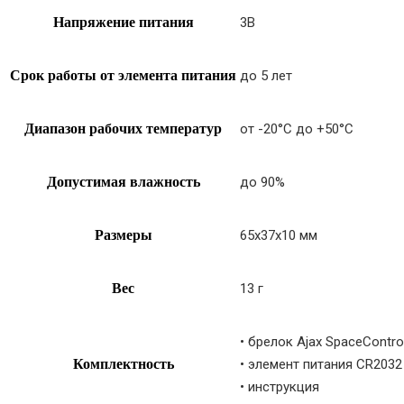
Напряжение питания
3В
Срок работы от элемента питания
до 5 лет
Диапазон рабочих температур
от -20°С до +50°С
Допустимая влажность
до 90%
Размеры
65х37х10 мм
Вес
13 г
• брелок Ajax SpaceContro
Комплектность
• элемент питания CR2032
• инструкция