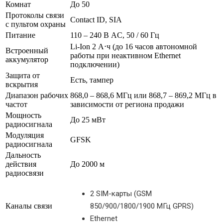
Комнат
До 50
Протоколы связи
Contact ID, SIA
с пультом охраны
Питание
110 – 240 В AC, 50 / 60 Гц
Li-Ion 2 А⋅ч (до 16 часов автономной
Встроенный
работы при неактивном Ethernet
аккумулятор
подключении)
Защита от
Есть, тампер
вскрытия
Диапазон рабочих
868,0 – 868,6 МГц или 868,7 – 869,2 МГц в
частот
зависимости от региона продажи
Мощность
До 25 мВт
радиосигнала
Модуляция
GFSK
радиосигнала
Дальность
действия
До 2000 м
радиосвязи
2 SIM-карты (GSM
Каналы связи
850/900/1800/1900 МГц GPRS)
Ethernet