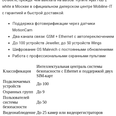
объекте, прежде чем выехать на вызов. Купите Ajax Hub 2
white в Москве в официальном дилерском центре Mobiline-IT
с гарантией и быстрой доставкой.
Поддержка фотоверификации через датчики
MotionCam
Два канала связи: GSM + Ethernet с автопереключением
До 100 устройств Jeweller, до 50 устройств Wings
Шифрование OS Malevich с постоянными обновлениями
Работа с профессиональными охранными пультами
Интеллектуальная централь системы
Классификация
безопасности с Ethernet и поддержкой двух
SIM-карт
Подключаемых
До 100
устройств
Охранных групп
До 9
Пользователей
системы
До 50
безопасности
Видеонаблюдение
До 25 камер или видеорегистраторов