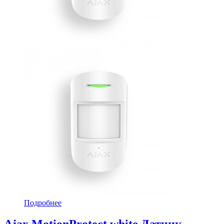
Подробнее
Ajax MotionProtect white Датчик