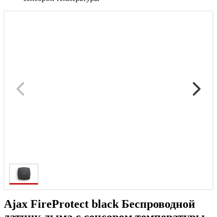
Ajax FireProtect black Беспроводной
датчик дыма с сенсором температуры