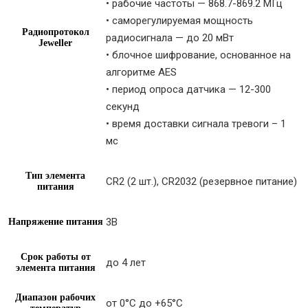
• рабочие частоты — 868.7-869.2 МГц
• саморегулируемая мощность
Радиопротокол
радиосигнала — до 20 мВт
Jeweller
• блочное шифрование, основанное на
алгоритме AES
• период опроса датчика — 12-300
секунд
• время доставки сигнала тревоги – 1
мс
Тип элемента
CR2 (2 шт.), СR2032 (резервное питание)
питания
3В
Напряжение питания
Срок работы от
до 4 лет
элемента питания
Диапазон рабочих
от 0°С до +65°С