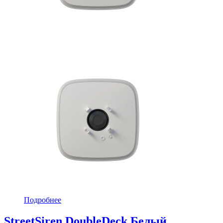
Подробнее
StreetSiren DoubleDeck Белый