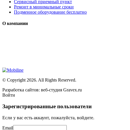
Сервисный приемный пункт
Ремонт в минимальные сроки
Подменное оборудование бесплатно
О компании
Мы специализируется на проектировании, продаже и
монтаже систем безопасности (охранная сигнализация,
контроль доступа и цифровое видеонаблюдение)
Сайт носит сугубо информационный характер и не является
публичной офертой, определяемой Статьей 437 (2) ГК РФ
© Copyright 2026. All Rights Reserved.
Разработка сайтов: веб-студия Gravex.ru
Войти
Зарегистрированные пользователи
Если у вас есть аккаунт, пожалуйста, войдите.
Email