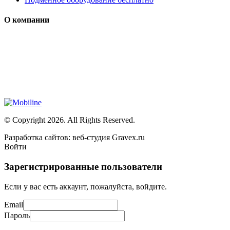
О компании
Мы специализируется на проектировании, продаже и
монтаже систем безопасности (охранная сигнализация,
контроль доступа и цифровое видеонаблюдение)
Сайт носит сугубо информационный характер и не является
публичной офертой, определяемой Статьей 437 (2) ГК РФ
© Copyright 2026. All Rights Reserved.
Разработка сайтов: веб-студия Gravex.ru
Войти
Зарегистрированные пользователи
Если у вас есть аккаунт, пожалуйста, войдите.
Email
Пароль