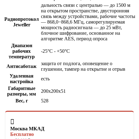
дальность связи с централью — до 1500 м
на открытом пространстве, двусторонняя
связь между устройствами, рабочие частоты
Радиопротокол
— 868,0−868,6 МГц, саморегулируемая
Jeweller
мощность радиосигнала — до 25 мВт,
блочное шифрование, основанное на
алгоритме AES, период опроса
Диапазон
рабочих
-25°C - +50°C
температур
защита от подлога, оповещение о
Антисаботаж
глушении, тампер на открытие и отрыв
Удаленная
есть
настройка
Габаритные
200х200х51
размеры, мм
Вес, г
528

Москва МКАД
Бесплатно