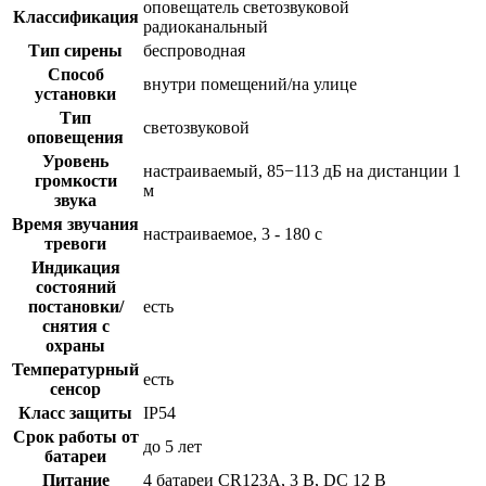
оповещатель светозвуковой
Классификация
радиоканальный
Тип сирены
беспроводная
Способ
внутри помещений/на улице
установки
Тип
светозвуковой
оповещения
Уровень
настраиваемый, 85−113 дБ на дистанции 1
громкости
м
звука
Время звучания
настраиваемое, 3 - 180 с
тревоги
Индикация
состояний
постановки/
есть
снятия с
охраны
Температурный
есть
сенсор
Класс защиты
IP54
Срок работы от
до 5 лет
батареи
Питание
4 батареи CR123A, 3 В, DC 12 В