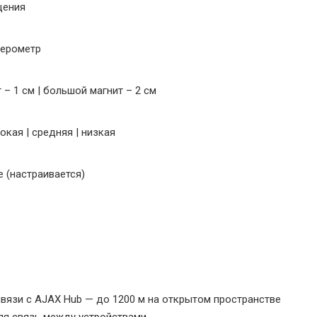
щения
лерометр
 – 1 см | большой магнит – 2 см
окая | средняя | низкая
е (настраивается)
связи с AJAX Hub — до 1200 м на открытом пространстве
яя связь между устройствами