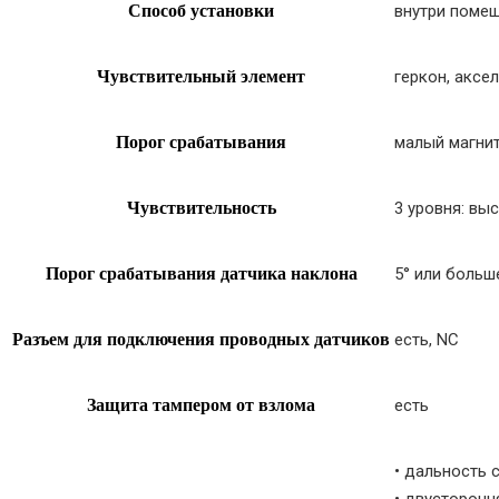
Способ установки
внутри поме
Чувствительный элемент
геркон, аксе
Порог срабатывания
малый магнит
Чувствительность
3 уровня: выс
Порог срабатывания датчика наклона
5° или больш
Разъем для подключения проводных датчиков
есть, NC
Защита тампером от взлома
есть
• дальность 
• двусторонн