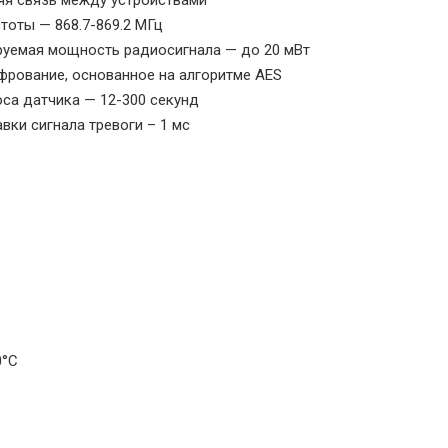
стоты — 868.7-869.2 МГц
руемая мощность радиосигнала — до 20 мВт
фрование, основанное на алгоритме AES
оса датчика — 12-300 секунд
авки сигнала тревоги – 1 мс
0°С