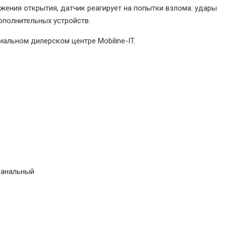
ужения открытия, датчик реагирует на попытки взлома: удары
ополнительных устройств.
иальном дилерском центре Mobiline-IT.
канальный