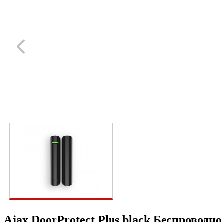
Ajax DoorProtect Plus black Беспроводн