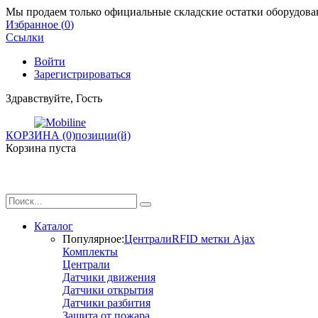
Мы продаем только официальные складские остатки оборудован
Избранное (
0
)
Ссылки
Войти
Зарегистрироваться
Здравствуйте, Гость
КОРЗИНА (0)
позиции(й)
Корзина пуста
Каталог
Популярное:
Централи
RFID метки Ajax
Комплекты
Централи
Датчики движения
Датчики открытия
Датчики разбития
Защита от пожара