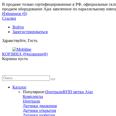
В продаже только сертифицированные в РФ, официальные склад
продаем оборудование Ajax завезенное по параллельному импо
Избранное (
0
)
Ссылки
Войти
Зарегистрироваться
Здравствуйте, Гость
КОРЗИНА (0)
позиции(й)
Корзина пуста
Каталог
Популярное:
Централи
RFID метки Ajax
Комплекты
Централи
Датчики движения
Датчики открытия
Датчики разбития