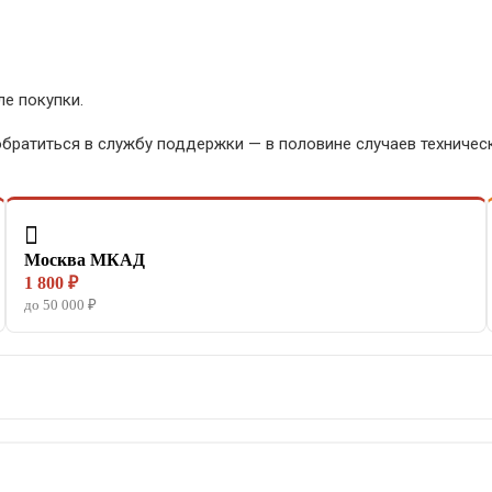
ле покупки.
обратиться в службу поддержки — в половине случаев техниче

Москва МКАД
1 800 ₽
до 50 000 ₽