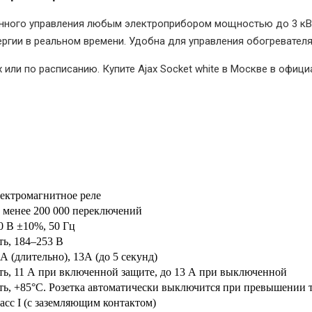
онного управления любым электроприбором мощностью до 3 кВт
ргии в реальном времени. Удобна для управления обогревател
 или по расписанию. Купите Ajax Socket white в Москве в офици
ектромагнитное реле
 менее 200 000 переключений
0 В ±10%, 50 Гц
ть, 184–253 В
 А (длительно), 13А (до 5 секунд)
ть, 11 А при включенной защите, до 13 А при выключенной
ть, +85°С. Розетка автоматически выключится при превышении 
асс I (с заземляющим контактом)