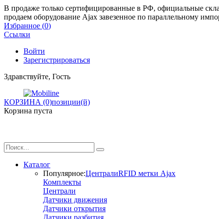
В продаже только сертифицированные в РФ, официальные склад
продаем оборудование Ajax завезенное по параллельному импо
Избранное (
0
)
Ссылки
Войти
Зарегистрироваться
Здравствуйте, Гость
КОРЗИНА (0)
позиции(й)
Корзина пуста
Каталог
Популярное:
Централи
RFID метки Ajax
Комплекты
Централи
Датчики движения
Датчики открытия
Датчики разбития