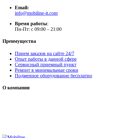
Email:
info@mobiline-it.com
Время работы
:
Пн-Пт: с 09:00 – 21:00
Преимущества
Прием заказов на сайте 24/7
Опыт работы в данной сфере
Сервисный приемный пункт
Ремонт в минимальные сроки
Подменное оборудование бесплатно
О компании
Мы специализируется на проектировании, продаже и
монтаже систем безопасности (охранная сигнализация,
контроль доступа и цифровое видеонаблюдение)
Сайт носит сугубо информационный характер и не является
публичной офертой, определяемой Статьей 437 (2) ГК РФ