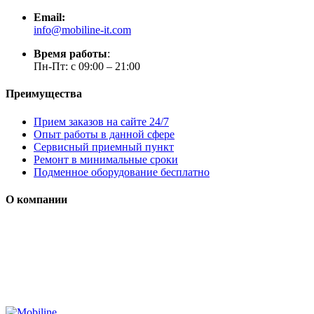
Email:
info@mobiline-it.com
Время работы
:
Пн-Пт: с 09:00 – 21:00
Преимущества
Прием заказов на сайте 24/7
Опыт работы в данной сфере
Сервисный приемный пункт
Ремонт в минимальные сроки
Подменное оборудование бесплатно
О компании
Мы специализируется на проектировании, продаже и
монтаже систем безопасности (охранная сигнализация,
контроль доступа и цифровое видеонаблюдение)
Сайт носит сугубо информационный характер и не является
публичной офертой, определяемой Статьей 437 (2) ГК РФ