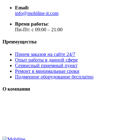
Email:
info@mobiline-it.com
Время работы
:
Пн-Пт: с 09:00 – 21:00
Преимущества
Прием заказов на сайте 24/7
Опыт работы в данной сфере
Сервисный приемный пункт
Ремонт в минимальные сроки
Подменное оборудование бесплатно
О компании
Мы специализируется на проектировании, продаже и
монтаже систем безопасности (охранная сигнализация,
контроль доступа и цифровое видеонаблюдение)
Сайт носит сугубо информационный характер и не является
публичной офертой, определяемой Статьей 437 (2) ГК РФ