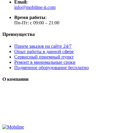
Email:
info@mobiline-it.com
Время работы
:
Пн-Пт: с 09:00 – 21:00
Преимущества
Прием заказов на сайте 24/7
Опыт работы в данной сфере
Сервисный приемный пункт
Ремонт в минимальные сроки
Подменное оборудование бесплатно
О компании
Мы специализируется на проектировании, продаже и
монтаже систем безопасности (охранная сигнализация,
контроль доступа и цифровое видеонаблюдение)
Сайт носит сугубо информационный характер и не является
публичной офертой, определяемой Статьей 437 (2) ГК РФ