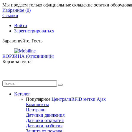
Мы продаем только официальные складские остатки оборудован
Избранное (
0
)
Ссылки
Войти
Зарегистрироваться
Здравствуйте, Гость
КОРЗИНА (0)
позиции(й)
Корзина пуста
Каталог
Популярное:
Централи
RFID метки Ajax
Комплекты
Централи
Датчики движения
Датчики открытия
Датчики разбития
Защита от пожара