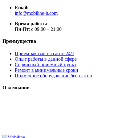
Email:
info@mobiline-it.com
Время работы
:
Пн-Пт: с 09:00 – 21:00
Преимущества
Прием заказов на сайте 24/7
Опыт работы в данной сфере
Сервисный приемный пункт
Ремонт в минимальные сроки
Подменное оборудование бесплатно
О компании
Мы специализируется на проектировании, продаже и
монтаже систем безопасности (охранная сигнализация,
контроль доступа и цифровое видеонаблюдение)
Сайт носит сугубо информационный характер и не является
публичной офертой, определяемой Статьей 437 (2) ГК РФ