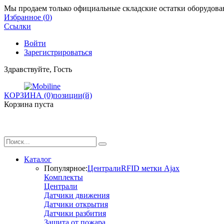
Мы продаем только официальные складские остатки оборудован
Избранное (
0
)
Ссылки
Войти
Зарегистрироваться
Здравствуйте, Гость
КОРЗИНА (0)
позиции(й)
Корзина пуста
Каталог
Популярное:
Централи
RFID метки Ajax
Комплекты
Централи
Датчики движения
Датчики открытия
Датчики разбития
Защита от пожара