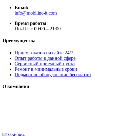
Email:
info@mobiline-it.com
Время работы
:
Пн-Пт: с 09:00 – 21:00
Преимущества
Прием заказов на сайте 24/7
Опыт работы в данной сфере
Сервисный приемный пункт
Ремонт в минимальные сроки
Подменное оборудование бесплатно
О компании
Мы специализируется на проектировании, продаже и
монтаже систем безопасности (охранная сигнализация,
контроль доступа и цифровое видеонаблюдение)
Сайт носит сугубо информационный характер и не является
публичной офертой, определяемой Статьей 437 (2) ГК РФ