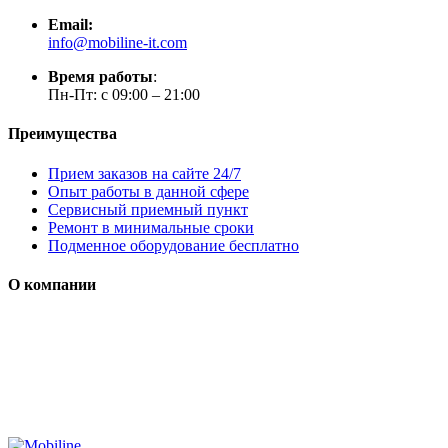
Email:
info@mobiline-it.com
Время работы
:
Пн-Пт: с 09:00 – 21:00
Преимущества
Прием заказов на сайте 24/7
Опыт работы в данной сфере
Сервисный приемный пункт
Ремонт в минимальные сроки
Подменное оборудование бесплатно
О компании
Мы специализируется на проектировании, продаже и
монтаже систем безопасности (охранная сигнализация,
контроль доступа и цифровое видеонаблюдение)
Сайт носит сугубо информационный характер и не является
публичной офертой, определяемой Статьей 437 (2) ГК РФ