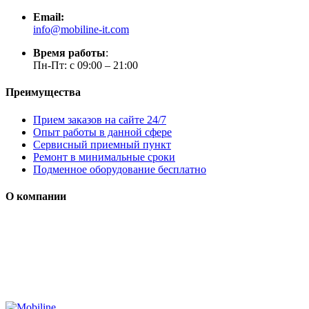
Email:
info@mobiline-it.com
Время работы
:
Пн-Пт: с 09:00 – 21:00
Преимущества
Прием заказов на сайте 24/7
Опыт работы в данной сфере
Сервисный приемный пункт
Ремонт в минимальные сроки
Подменное оборудование бесплатно
О компании
Мы специализируется на проектировании, продаже и
монтаже систем безопасности (охранная сигнализация,
контроль доступа и цифровое видеонаблюдение)
Сайт носит сугубо информационный характер и не является
публичной офертой, определяемой Статьей 437 (2) ГК РФ