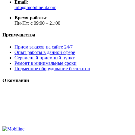
Email:
info@mobiline-it.com
Время работы
:
Пн-Пт: с 09:00 – 21:00
Преимущества
Прием заказов на сайте 24/7
Опыт работы в данной сфере
Сервисный приемный пункт
Ремонт в минимальные сроки
Подменное оборудование бесплатно
О компании
Мы специализируется на проектировании, продаже и
монтаже систем безопасности (охранная сигнализация,
контроль доступа и цифровое видеонаблюдение)
Сайт носит сугубо информационный характер и не является
публичной офертой, определяемой Статьей 437 (2) ГК РФ