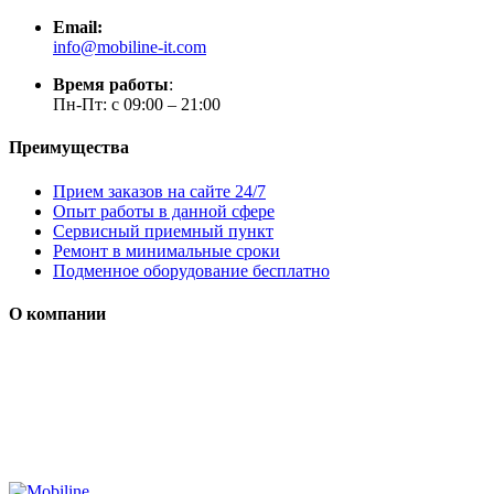
Email:
info@mobiline-it.com
Время работы
:
Пн-Пт: с 09:00 – 21:00
Преимущества
Прием заказов на сайте 24/7
Опыт работы в данной сфере
Сервисный приемный пункт
Ремонт в минимальные сроки
Подменное оборудование бесплатно
О компании
Мы специализируется на проектировании, продаже и
монтаже систем безопасности (охранная сигнализация,
контроль доступа и цифровое видеонаблюдение)
Сайт носит сугубо информационный характер и не является
публичной офертой, определяемой Статьей 437 (2) ГК РФ