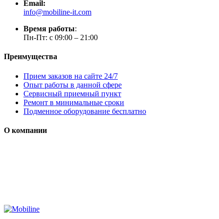
Email:
info@mobiline-it.com
Время работы
:
Пн-Пт: с 09:00 – 21:00
Преимущества
Прием заказов на сайте 24/7
Опыт работы в данной сфере
Сервисный приемный пункт
Ремонт в минимальные сроки
Подменное оборудование бесплатно
О компании
Мы специализируется на проектировании, продаже и
монтаже систем безопасности (охранная сигнализация,
контроль доступа и цифровое видеонаблюдение)
Сайт носит сугубо информационный характер и не является
публичной офертой, определяемой Статьей 437 (2) ГК РФ