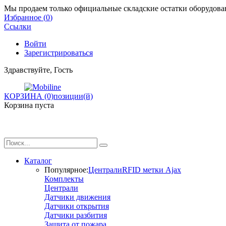
Мы продаем только официальные складские остатки оборудован
Избранное (
0
)
Ссылки
Войти
Зарегистрироваться
Здравствуйте, Гость
КОРЗИНА (0)
позиции(й)
Корзина пуста
Каталог
Популярное:
Централи
RFID метки Ajax
Комплекты
Централи
Датчики движения
Датчики открытия
Датчики разбития
Защита от пожара