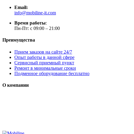
Email:
info@mobiline-it.com
Время работы
:
Пн-Пт: с 09:00 – 21:00
Преимущества
Прием заказов на сайте 24/7
Опыт работы в данной сфере
Сервисный приемный пункт
Ремонт в минимальные сроки
Подменное оборудование бесплатно
О компании
Мы специализируется на проектировании, продаже и
монтаже систем безопасности (охранная сигнализация,
контроль доступа и цифровое видеонаблюдение)
Сайт носит сугубо информационный характер и не является
публичной офертой, определяемой Статьей 437 (2) ГК РФ