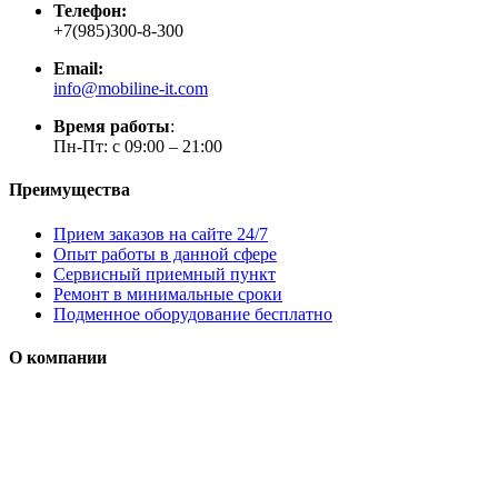
Телефон:
+7(985)300-8-300
Email:
info@mobiline-it.com
Время работы
:
Пн-Пт: с 09:00 – 21:00
Преимущества
Прием заказов на сайте 24/7
Опыт работы в данной сфере
Сервисный приемный пункт
Ремонт в минимальные сроки
Подменное оборудование бесплатно
О компании
Мы специализируется на проектировании, продаже и
монтаже систем безопасности (охранная сигнализация,
контроль доступа и цифровое видеонаблюдение)
Сайт носит сугубо информационный характер и не является