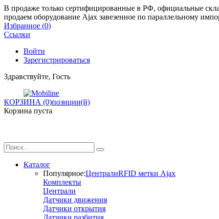
В продаже только сертифицированные в РФ, официальные склад
продаем оборудование Ajax завезенное по параллельному импо
Избранное (
0
)
Ссылки
Войти
Зарегистрироваться
Здравствуйте, Гость
КОРЗИНА (0)
позиции(й)
Корзина пуста
Каталог
Популярное:
Централи
RFID метки Ajax
Комплекты
Централи
Датчики движения
Датчики открытия
Датчики разбития