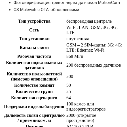
Фотоверификация тревог через датчиков MotionCam
OS Malevich с OTA-обновлениями
Тип устройства
беспроводная централь
Wi-Fi; LAN; GSM; 3G; 4G;
Сеть
LTE
Тип установки
внутренняя
GSM – 2 SIM-карты; 3G; 4G;
Каналы связи
LTE; Ethernet; Wi-Fi
Рабочая частота
868 МГц
Количество подключаемых
200 беспроводных датчиков
датчиков
Количество пользователей
200
(номеров оповещения)
Количество комнат
50
Количество групп
25
Количество сценариев
64
100 камер или
Поддержка видеонаблюдения
видеорегистраторов
Дальность связи с централью
2000 (открытое
/ приемником, м
пространство)
Питание
AC 100-240 В