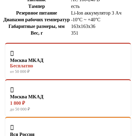
Тампер
есть
Резервное питание
Li-Ion аккумулятор 3 Aч
Диапазон рабочих температур
-10°C ~ +40°C
Габаритные размеры, мм
163х163х36
Вес, г
351

Москва МКАД
Бесплатно
от 50 000 ₽

Москва МКАД
1 800 ₽
до 50 000 ₽

Вся Россия