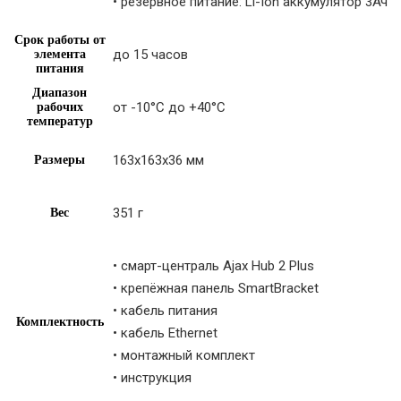
• резервное питание: Li-Ion аккумулятор 3Ач
Срок работы от
до 15 часов
элемента
питания
Диапазон
от -10°С до +40°С
рабочих
температур
163x163x36 мм
Размеры
351 г
Вес
• смарт-централь Ajax Hub 2 Plus
• крепёжная панель SmartBracket
• кабель питания
Комплектность
• кабель Ethernet
• монтажный комплект
• инструкция