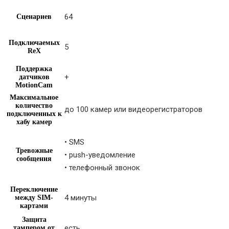
64
Сценариев
Подключаемых
5
ReX
Поддержка
+
датчиков
MotionCam
Максимальное
количество
до 100 камер или видеорегистраторов
подключенных к
хабу камер
• SMS
Тревожные
• push-уведомление
сообщения
• телефонный звонок
Переключение
4 минуты
между SIM-
картами
Защита
есть
тампером от