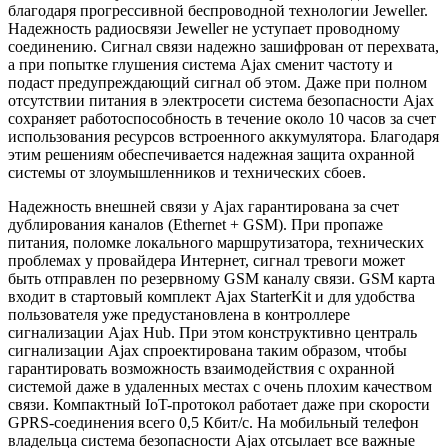
благодаря прогрессивной беспроводной технологии Jeweller.
Надежность радиосвязи Jeweller не уступает проводному
соединению. Сигнал связи надежно зашифрован от перехвата,
а при попытке глушения система Ajax сменит частоту и
подаст предупреждающий сигнал об этом. Даже при полном
отсутствии питания в электросети система безопасности Ajax
сохраняет работоспособность в течение около 10 часов за счет
использования ресурсов встроенного аккумулятора. Благодаря
этим решениям обеспечивается надежная защита охранной
системы от злоумышленников и технических сбоев.
Надежность внешней связи у Ajax гарантирована за счет
дублирования каналов (Ethernet + GSM). При пропаже
питания, поломке локального маршрутизатора, технических
проблемах у провайдера Интернет, сигнал тревоги может
быть отправлен по резервному GSM каналу связи. GSM карта
входит в стартовый комплект Ajax StarterKit и для удобства
пользователя уже предустановлена в контроллере
сигнализации Ajax Hub. При этом конструктивно централь
сигнализации Ajax спроектирована таким образом, чтобы
гарантировать возможность взаимодействия с охранной
системой даже в удаленных местах с очень плохим качеством
связи. Компактный IoT-протокол работает даже при скорости
GPRS-соединения всего 0,5 Кбит/с. На мобильный телефон
владельца система безопасности Ajax отсылает все важные