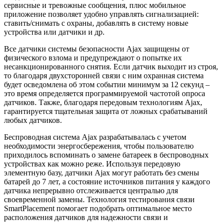
сервисные и тревожные сообщения, плюс мобильное
приложение позволяет удобно управлять сигнализацией:
ставить/снимать с охраны, добавлять в систему новые
устройства или датчики и др.
Все датчики системы безопасности Ajax защищены от
физического взлома и предупреждают о попытке их
несанкционированного снятия. Если датчик выходит из строя,
то благодаря двухсторонней связи с ним охранная система
будет осведомлена об этом событии минимум за 12 секунд –
это время определяется программируемой частотой опроса
датчиков. Также, благодаря передовым технологиям Ajax,
гарантируется тщательная защита от ложных срабатываний
любых датчиков.
Беспроводная система Ajax разрабатывалась с учетом
необходимости энергосбережения, чтобы пользователю
приходилось вспоминать о замене батареек в беспроводных
устройствах как можно реже. Используя передовую
элементную базу, датчики Ajax могут работать без смены
батарей до 7 лет, а состояние источников питания у каждого
датчика непрерывно отслеживается централью для
своевременной замены. Технология тестирования связи
SmartPlacement помогает подобрать оптимальное место
расположения датчиков для надежности связи и