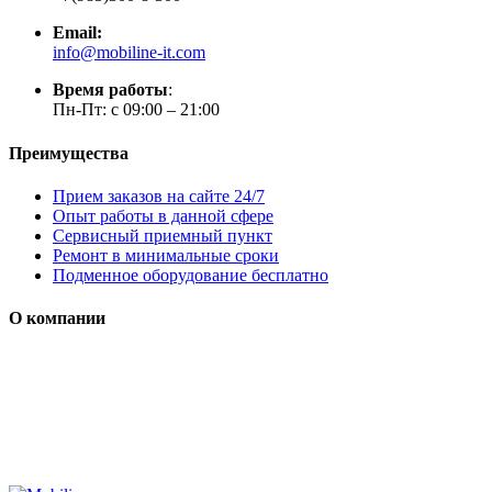
Email:
info@mobiline-it.com
Время работы
:
Пн-Пт: с 09:00 – 21:00
Преимущества
Прием заказов на сайте 24/7
Опыт работы в данной сфере
Сервисный приемный пункт
Ремонт в минимальные сроки
Подменное оборудование бесплатно
О компании
Мы специализируется на проектировании, продаже и
монтаже систем безопасности (охранная сигнализация,
контроль доступа и цифровое видеонаблюдение)
Сайт носит сугубо информационный характер и не является
публичной офертой, определяемой Статьей 437 (2) ГК РФ