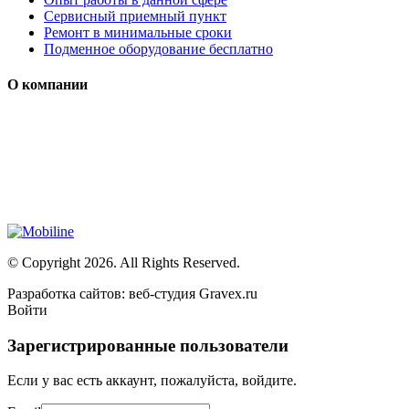
Сервисный приемный пункт
Ремонт в минимальные сроки
Подменное оборудование бесплатно
О компании
Мы специализируется на проектировании, продаже и
монтаже систем безопасности (охранная сигнализация,
контроль доступа и цифровое видеонаблюдение)
Сайт носит сугубо информационный характер и не является
публичной офертой, определяемой Статьей 437 (2) ГК РФ
© Copyright 2026. All Rights Reserved.
Разработка сайтов: веб-студия Gravex.ru
Войти
Зарегистрированные пользователи
Если у вас есть аккаунт, пожалуйста, войдите.