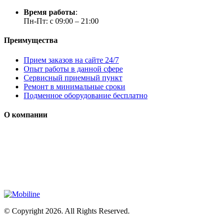
Время работы
:
Пн-Пт: с 09:00 – 21:00
Преимущества
Прием заказов на сайте 24/7
Опыт работы в данной сфере
Сервисный приемный пункт
Ремонт в минимальные сроки
Подменное оборудование бесплатно
О компании
Мы специализируется на проектировании, продаже и
монтаже систем безопасности (охранная сигнализация,
контроль доступа и цифровое видеонаблюдение)
Сайт носит сугубо информационный характер и не является
публичной офертой, определяемой Статьей 437 (2) ГК РФ
© Copyright 2026. All Rights Reserved.