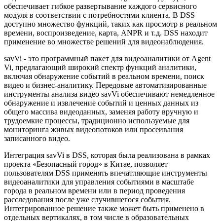
обеспечивает гибкое развертывание каждого сервисного
модуля в соответствии с потребностями клиента. В DSS
доступно множество функций, таких как просмотр в реальном
времени, воспроизведение, карта, ANPR и т.д. DSS находит
применение во множестве решений для видеонаблюдения.
savVi - это программный пакет для видеоаналитики от Agent
Vi, предлагающий широкий спектр функций аналитики,
включая обнаружение событий в реальном времени, поиск
видео и бизнес-аналитику. Передовые автоматизированные
инструменты анализа видео savVi обеспечивают немедленное
обнаружение и извлечение событий и ценных данных из
общего массива видеоданных, заменяя работу вручную и
трудоемкие процессы, традиционно используемые для
мониторинга живых видеопотоков или просеивания
записанного видео.
Интеграция savVi в DSS, которая была реализована в рамках
проекта «Безопасный город» в Китае, позволяет
пользователям DSS применять впечатляющие инструменты
видеоаналитики для управления событиями в масштабе
города в реальном времени или в период проведения
расследования после уже случившегося события.
Интегрированное решение также может быть применено в
отдельных вертикалях, в том числе в образовательных