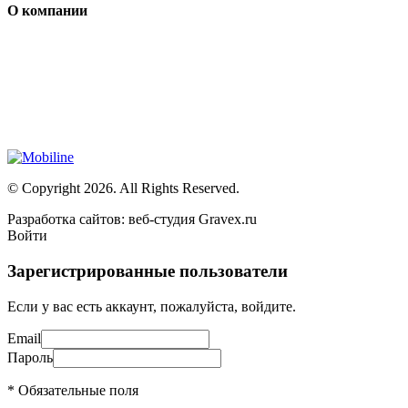
О компании
Мы специализируется на проектировании, продаже и
монтаже систем безопасности (охранная сигнализация,
контроль доступа и цифровое видеонаблюдение)
Сайт носит сугубо информационный характер и не является
публичной офертой, определяемой Статьей 437 (2) ГК РФ
© Copyright 2026. All Rights Reserved.
Разработка сайтов: веб-студия Gravex.ru
Войти
Зарегистрированные пользователи
Если у вас есть аккаунт, пожалуйста, войдите.
Email
Пароль
* Обязательные поля