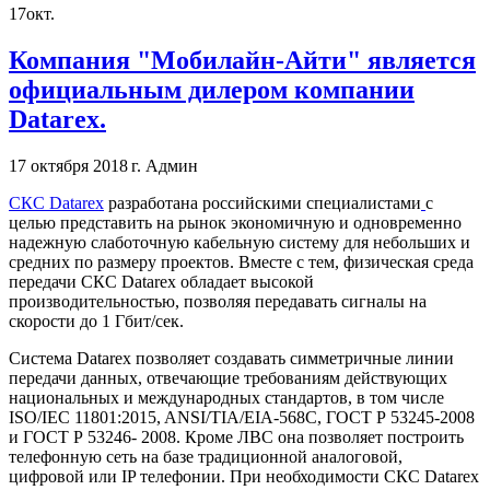
17
окт.
Компания "Мобилайн-Айти" является
официальным дилером компании
Datarex.
17 октября 2018 г.
Админ
СКС Datarex
разработана российскими специалистами
с
целью представить на рынок экономичную и одновременно
надежную слаботочную кабельную систему для небольших и
средних по размеру проектов. Вместе с тем, физическая среда
передачи СКС Datarex обладает высокой
производительностью, позволяя передавать сигналы на
скорости до 1 Гбит/сек.
Система Datarex позволяет создавать симметричные линии
передачи данных, отвечающие требованиям действующих
национальных и международных стандартов, в том числе
ISO/IEC 11801:2015, ANSI/TIA/EIA-568C, ГОСТ Р 53245-2008
и ГОСТ Р 53246- 2008. Кроме ЛВС она позволяет построить
телефонную сеть на базе традиционной аналоговой,
цифровой или IP телефонии. При необходимости СКС Datarex