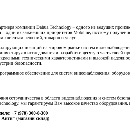
ртнера компании Dahua Technology – одного из ведущих произв
 – один из важнейших приоритетов Mobiline, поэтому получение
 клиентам решений, товаров и услуг.
 лидирующих позиций на мировом рынке систем видеонаблюдения
нвестируя в исследования и разработки десятую часть своей при
рекрасными техническими характеристиками и высокой надежно
устрии безопасности.
программное обеспечение для систем видеонаблюдения, оборудо
вия сотрудничества в области видеонаблюдения и систем безопа
chnology, мы гарантируем Вам высокое качество оборудования,
оле: +7 (978) 300-8-300
н-Айти" (магазин-склад)