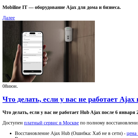
Mobiline IT — оборудование Ajax для дома и бизнеса.
Далее
08
июн.
Что делать, если у вас не работает Ajax п
Что делать, если у вас не работает Hub Ajax после 6 января
Доступен
платный сервис в Москве
по полному восстановлению 
Восстановление Ajax Hub (Ошибка: Хаб не в сети) -
цена 