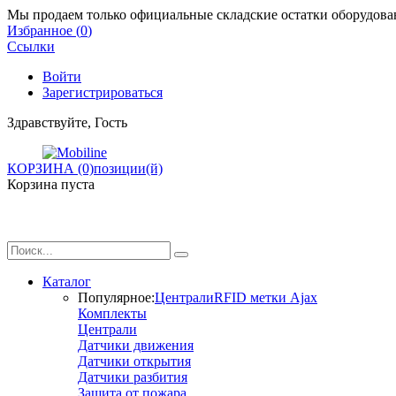
Мы продаем только официальные складские остатки оборудован
Избранное (
0
)
Ссылки
Войти
Зарегистрироваться
Здравствуйте, Гость
КОРЗИНА (0)
позиции(й)
Корзина пуста
Каталог
Популярное:
Централи
RFID метки Ajax
Комплекты
Централи
Датчики движения
Датчики открытия
Датчики разбития
Защита от пожара